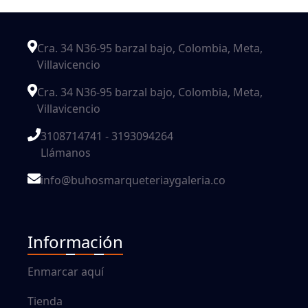
Cra. 34 N36-95 barzal bajo, Colombia, Meta,
Villavicencio
Cra. 34 N36-95 barzal bajo, Colombia, Meta,
Villavicencio
3108714741 - 3193094264
Llámanos
info@buhosmarqueteriaygaleria.co
Información
Enmarcar aquí
Tienda