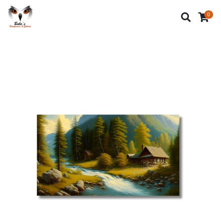
Inicio
Tienda
Cuadros Decorativos
0
Cuadros Paisajes
Paisaje