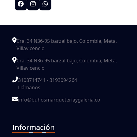
Cra. 34 N36-95 barzal bajo, Colombia, Meta,
Villavicencio
Cra. 34 N36-95 barzal bajo, Colombia, Meta,
Villavicencio
3108714741 - 3193094264
Llámanos
info@buhosmarqueteriaygaleria.co
Información