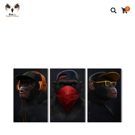
Inicio
Tienda
Cuadros Decorativos
0
Cuadros Animales
Simios