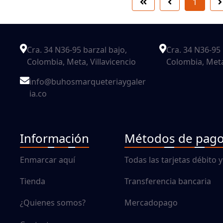
1
Cra. 34 N36-95 barzal bajo,
Cra. 34 N36-95 
Colombia, Meta, Villavicencio
Colombia, Meta,
info@buhosmarqueteriaygaler
ia.co
Información
Métodos de pag
Enmarcar aquí
Todas las tarjetas débito y
Tienda
Transferencia bancaria
¿Quienes somos?
Mercadopago