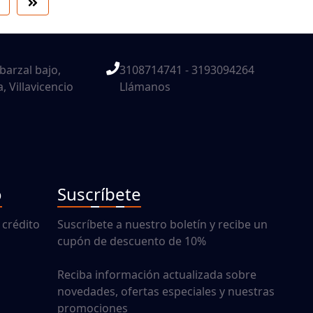
barzal bajo,
3108714741 - 3193094264
 Villavicencio
Llámanos
o
Suscríbete
 crédito
Suscríbete a nuestro boletín y recibe un
cupón de descuento de 10%
Reciba información actualizada sobre
novedades, ofertas especiales y nuestras
promociones