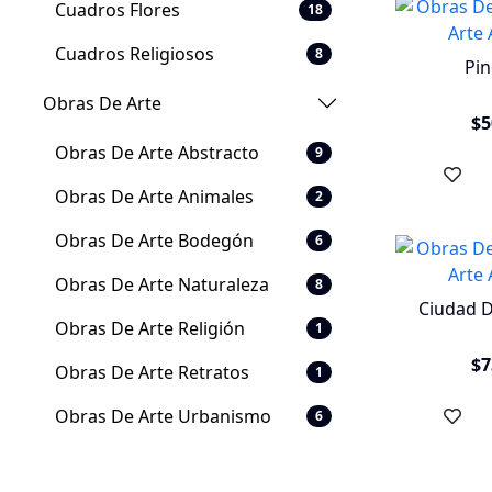
Cuadros Flores
18
Cuadros Religiosos
8
Pin
Obras De Arte
$5
Obras De Arte Abstracto
9
Obras De Arte Animales
2
Obras De Arte Bodegón
6
Obras De Arte Naturaleza
8
Ciudad D
Obras De Arte Religión
1
$7
Obras De Arte Retratos
1
Obras De Arte Urbanismo
6