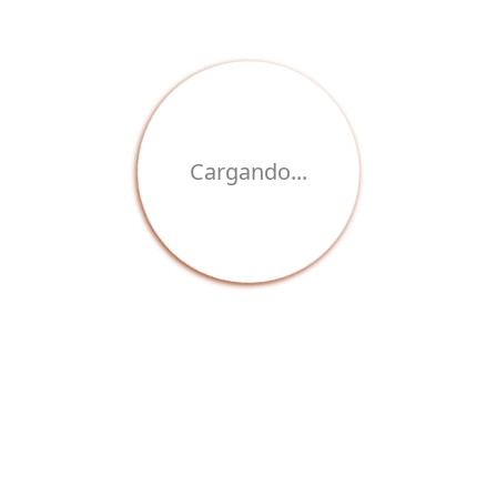
interesar
Cargando...
‹
›
Caballos
Leon
REF: AN1014
REF: AN1017
Desde $108.000
Desde $108.000