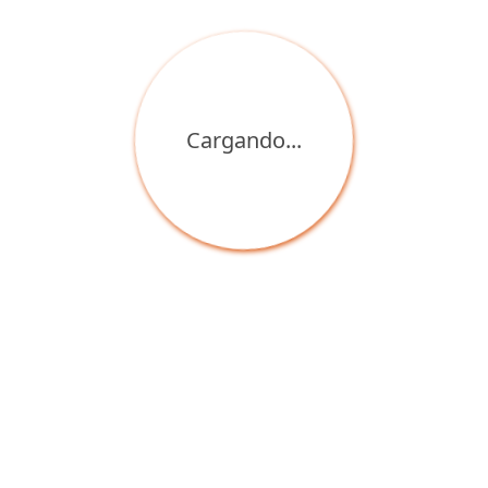
Cargando...
‹
›
Bodegón Moderno
Bodegón Asimétrico
$1.248.900
$468.900